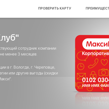
ПРОВЕРИТЬ КАРТУ
ПРЕИМУЩЕС
луб"
йствующий сотрудник компании
не менее 3 месяцев.
и в г. Вологде, г. Череповце,
егии или другие выгоды (скидки
акси".