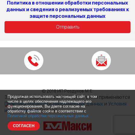
Политика в отношении обработки персональных
данных и сведения о реализуемых требованиях к
защите персональных данных
© 2018 ИП Роздухов М.Е.
Этот сайт защищен reCAPTCHA и на нем применяются
Продолжая использовать настоящий сайт, в том
числе в целях обеспечения надлежащего его
Политика обработки персональных данных
и
Условия
функционирования, Вы даете согласие на
использования
Google.
';
обработку файлов cookie в соответствии с
Политикой обработки персональных данных
СОГЛАСЕН