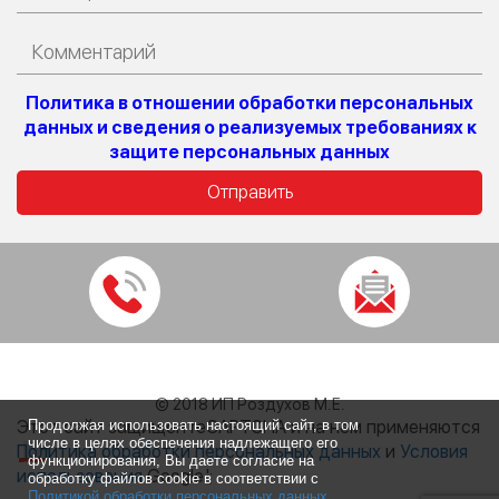
Политика в отношении обработки персональных
данных и сведения о реализуемых требованиях к
защите персональных данных
© 2018 ИП Роздухов М.Е.
Этот сайт защищен reCAPTCHA и на нем применяются
Продолжая использовать настоящий сайт, в том
числе в целях обеспечения надлежащего его
Политика обработки персональных данных
и
Условия
функционирования, Вы даете согласие на
использования
Google.
';
обработку файлов cookie в соответствии с
Политикой обработки персональных данных