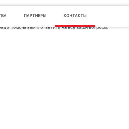
бели (от дизайна, разработки технического задания до
ТВА
ПАРТНЕРЫ
КОНТАКТЫ
рады помочь вам и ответить на все ваши вопросы.